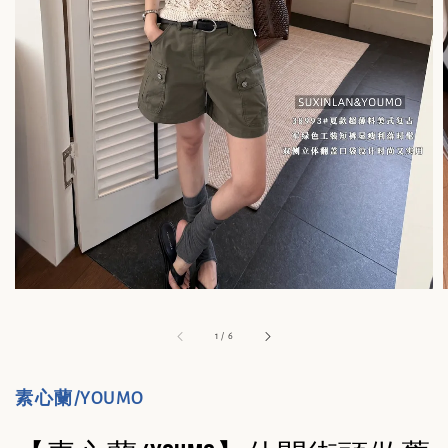
1
/
6
素心蘭/YOUMO