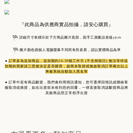
『此商品為供應商實品拍攝，請安心購買』
詳細尺寸表標示於下方商品圖片底部，因手工測量誤差值±3cm
圖片顏色因個人電腦螢幕不同而有所差異，請以實體商品為準
●
訂單多為
追加商品
，追加期約14-30個工作天 (不含例假日) 無法等待追
加期的買家請三思後決定是否購買，超商未取貨或無故取消訂單兩次以上
將被系統自動加入黑名單
●
訂單中若有商品斷貨，我們會利用簡訊通知，您可選擇回簡訊或聯絡客
服取消或換貨，如在出貨前未收到您的回覆，一律直接取消該斷貨商品將
其餘商品照正常程序出貨