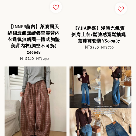
【INNER茵內】萊賽爾天
【Y.JIA伊嘉】漫時光氣質
絲棉透氣無縫鏤空美背內
斜肩上衣+鬆弛感寬鬆抽繩
衣透氣無鋼圈一體式胸墊
寬褲褲套裝 YS6-7987
美背內衣(胸墊不可拆)
Sale
NT$ 580
Regular
NT$ 700
269668
price
price
Sale
NT$ 240
Regular
NT$ 290
price
price
優惠
優惠