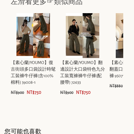
左滑看更多☞類似商品
【素心蘭/YOUMO】復
【素心蘭/YOUMO】翻
【素心蘭/Y
古街頭多口袋設計時髦
邊設計大口袋特色九分
翻蓋口袋刺
工裝褲牛仔褲(含100%
工裝寬褲褲牛仔褲(配
褲 95071-1
棉料) 39008-1
腰帶) 72633
NT$
NT$880
NT$750
NT$750
NT$900
NT$900
您可能也喜歡