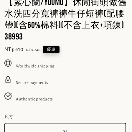
【素心蘭/YOUMO】休閒街頭做舊
水洗四分寬褲褲牛仔短褲(配腰
帶)(含60%棉料)(不含上衣+項鍊)
38993
Sale
NT$ 610
Regular
優惠
NT$ 740
price
price
Worldwide shipping
Secure payments
Authentic products
尺寸
XL