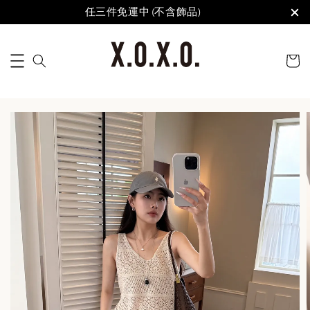
任三件免運中 (不含飾品)