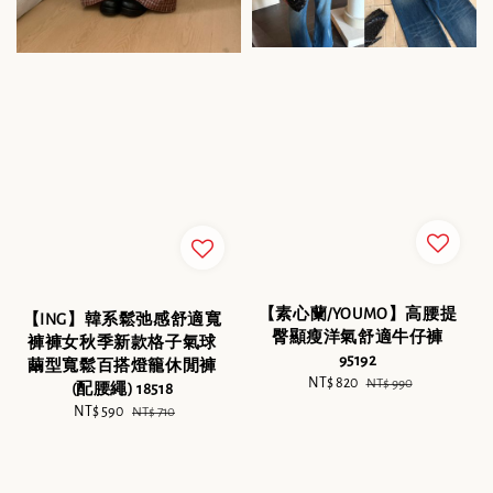
【素心蘭/YOUMO】高腰提
【ING】韓系鬆弛感舒適寬
臀顯瘦洋氣舒適牛仔褲
褲褲女秋季新款格子氣球
95192
繭型寬鬆百搭燈籠休閒褲
Sale
NT$ 820
Regular
NT$ 990
(配腰繩) 18518
price
price
Sale
NT$ 590
Regular
NT$ 710
price
price