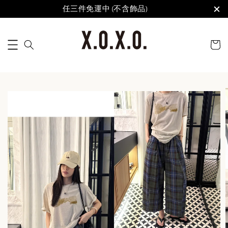
任三件免運中 (不含飾品)