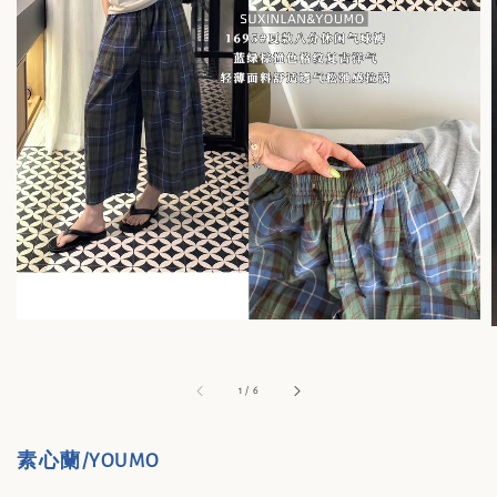
1
/
6
素心蘭/YOUMO