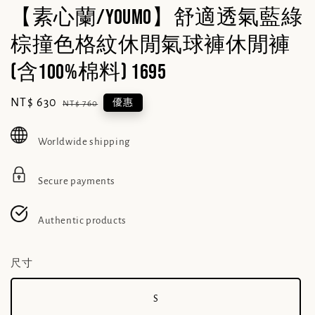
【素心蘭/YOUMO】舒適透氣藍綠
棕撞色格紋休閒氣球褲休閒褲
(含100%棉料) 1695
Sale
NT$ 630
Regular
優惠
NT$ 760
price
price
Worldwide shipping
Secure payments
Authentic products
尺寸
S