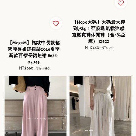
【Hope大碼】大碼最大穿
到75kg！亞麻透氣鬆弛感
寬鬆寬褲休閒褲（含4%亞
麻） 12622
【MegaM】褶皺中長款鬆
Sale
NT$ 460
Regular
NT$ 550
緊腰長裙短裙裝2026夏季
price
price
新款百褶長裙短裙 Re26-
02049
Sale
NT$ 960
Regular
NT$ 1,150
price
price
優惠
優惠