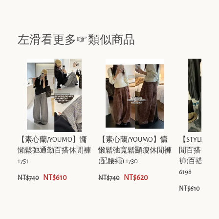
左滑看更多☞類似商品
【素心蘭/YOUMO】慵
【素心蘭/YOUMO】慵
【STYLE風
懶鬆弛通勤百搭休閒褲
懶鬆弛寬鬆顯瘦休閒褲
閒百搭時尚
1751
(配腰繩) 1730
褲(百搭休閒
6198
NT$610
NT$620
NT$740
NT$740
NT$
NT$610