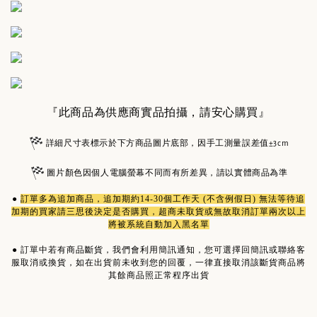
『此商品為供應商實品拍攝，請安心購買』
詳細尺寸表標示於下方商品圖片底部，因手工測量誤差值±3cm
圖片顏色因個人電腦螢幕不同而有所差異，請以實體商品為準
●
訂單多為
追加商品
，追加期約14-30個工作天 (不含例假日) 無法等待追
加期的買家請三思後決定是否購買，超商未取貨或無故取消訂單兩次以上
將被系統自動加入黑名單
●
訂單中若有商品斷貨，我們會利用簡訊通知，您可選擇回簡訊或聯絡客
服取消或換貨，如在出貨前未收到您的回覆，一律直接取消該斷貨商品將
其餘商品照正常程序出貨