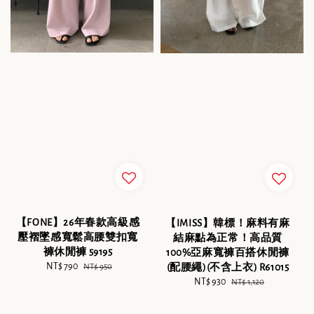
【FONE】26年春款高級感
【IMISS】韓標！麻料有麻
壓褶墜感寬鬆高腰雙扣寬
結麻點為正常！高品質
褲休閒褲 59195
100%亞麻寬褲百搭休閒褲
Sale
NT$ 790
Regular
(配腰繩)(不含上衣) R61015
NT$ 950
price
price
Sale
NT$ 930
Regular
NT$ 1,120
price
price