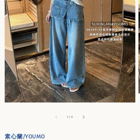
1
/
6
素心蘭/YOUMO