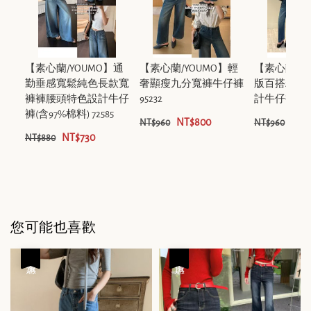
【素心蘭/YOUMO】通
【素心蘭/YOUMO】輕
【素心蘭/Y
勤垂感寬鬆純色長款寬
奢顯瘦九分寬褲牛仔褲
版百搭精緻
褲褲腰頭特色設計牛仔
95232
計牛仔褲 725
褲(含97%棉料) 72585
NT$800
NT$
NT$960
NT$960
NT$730
NT$880
您可能也喜歡
優惠
優惠