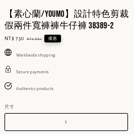
【素心蘭/YOUMO】設計特色剪裁
假兩件寬褲褲牛仔褲 38389-2
Sale
NT$ 730
Regular
優惠
NT$ 880
price
price
Worldwide shipping
Secure payments
Authentic products
尺寸
L