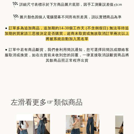
詳細尺寸表標示於下方商品圖片底部，因手工測量誤差值±3cm
圖片顏色因個人電腦螢幕不同而有所差異，請以實體商品為準
●
訂單多為
追加商品
，追加期約14-30個工作天 (不含例假日) 無法等待追
加期的買家請三思後決定是否購買，超商未取貨或無故取消訂單兩次以上
將被系統自動加入黑名單
●
訂單中若有商品斷貨，我們會利用簡訊通知，您可選擇回簡訊或聯絡客
服取消或換貨，如在出貨前未收到您的回覆，一律直接取消該斷貨商品將
其餘商品照正常程序出貨
左滑看更多☞類似商品