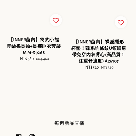
【INNER茵內】簡約小熊
【INNER茵內】裸感隱形
雲朵棉長袖+長褲睡衣套裝
杯墊！韓系坑條紋U領細肩
M M-X9268
帶免穿內衣背心(高品質！
Sale
NT$ 380
Regular
NT$ 460
注重舒適度) A26107
price
price
Sale
NT$ 320
Regular
NT$ 380
price
price
每週新品直播