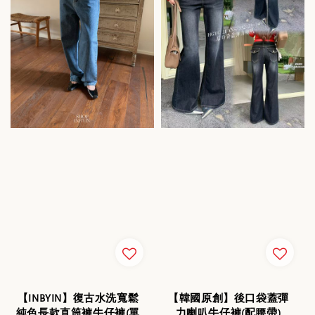
【INBYIN】復古水洗寬鬆
【韓國原創】後口袋蓋彈
純色長款直筒褲牛仔褲(單
力喇叭牛仔褲(配腰帶)