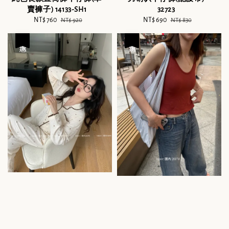
賣褲子) 14133-SH1
32723
Sale
NT$ 760
Regular
Sale
NT$ 690
Regular
NT$ 920
NT$ 830
price
price
price
price
優惠
優惠