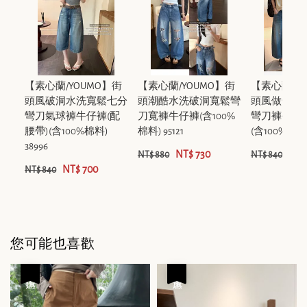
【素心蘭/YOUMO】街
【素心蘭/YOUMO】街
【素心蘭/Y
頭風破洞水洗寬鬆七分
頭潮酷水洗破洞寬鬆彎
頭風做舊磨
彎刀氣球褲牛仔褲(配
刀寬褲牛仔褲(含100%
彎刀褲牛仔褲
腰帶)(含100%棉料)
棉料) 95121
(含100%棉料) 
38996
NT$ 730
NT$
NT$ 880
NT$ 840
NT$ 700
NT$ 840
您可能也喜歡
優惠
優惠