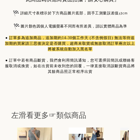
詳細尺寸表標示於下方商品圖片底部，因手工測量誤差值±3cm
圖片顏色因個人電腦螢幕不同而有所差異，請以實體商品為準
●
訂單多為
追加商品
，追加期約14-30個工作天 (不含例假日) 無法等待追
加期的買家請三思後決定是否購買，超商未取貨或無故取消訂單兩次以上
將被系統自動加入黑名單
●
訂單中若有商品斷貨，我們會利用簡訊通知，您可選擇回簡訊或聯絡客
服取消或換貨，如在出貨前未收到您的回覆，一律直接取消該斷貨商品將
其餘商品照正常程序出貨
左滑看更多☞類似商品