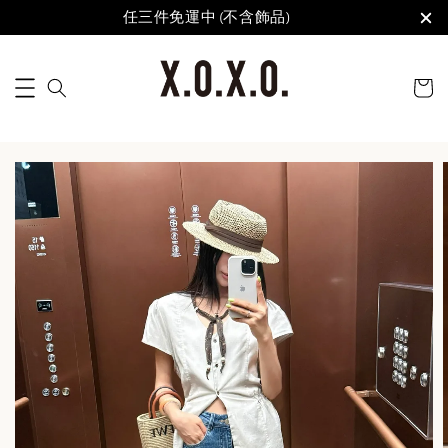
任三件免運中 (不含飾品)