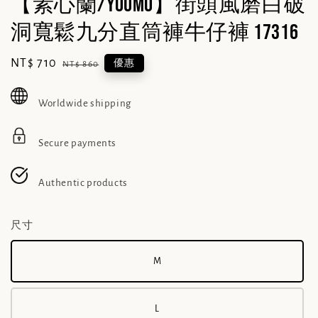
【素心蘭/YOUMO】街頭風磨白破
洞寬鬆九分直筒褲牛仔褲 17316
Sale
NT$ 710
Regular
優惠
NT$ 860
price
price
Worldwide shipping
Secure payments
Authentic products
尺寸
M
L