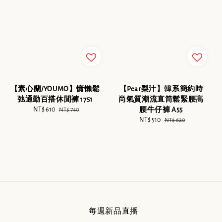
【素心蘭/YOUMO】慵懶鬆
【Pear梨汁】韓系簡約時
弛通勤百搭休閒褲 1751
尚氣質潮流直筒鬆緊腰高
Sale
NT$ 610
Regular
腰牛仔褲 A55
NT$ 740
price
price
Sale
NT$ 510
Regular
NT$ 620
price
price
每週新品直播