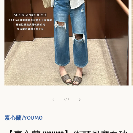
1
/
6
素心蘭/YOUMO