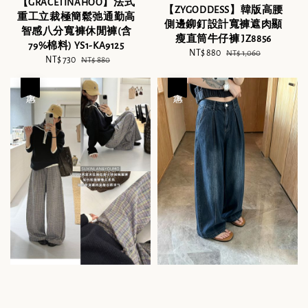
【GRACETINAHOO】法式
【ZYGODDESS】韓版高腰
重工立裁極簡鬆弛通勤高
側邊鉚釘設計寬褲遮肉顯
智感八分寬褲休閒褲(含
瘦直筒牛仔褲 JZ8856
79%棉料) YS1-KA9125
Sale
NT$ 880
Regular
NT$ 1,060
Sale
NT$ 730
Regular
NT$ 880
price
price
price
price
優惠
優惠