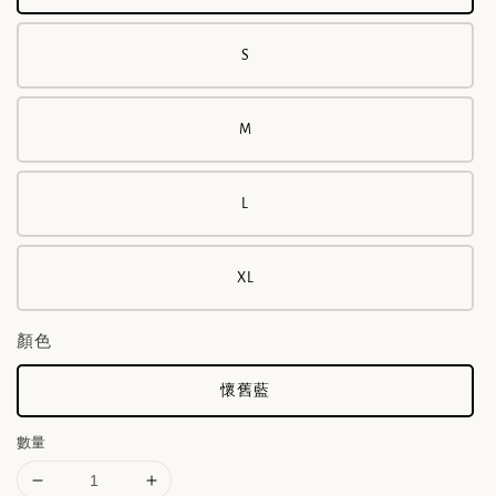
S
M
L
XL
顏色
懷舊藍
數量