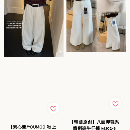
【韓國原創】八面彈韓系
【素心蘭/YOUMO】秋上
筒喇褲牛仔褲 94502-6