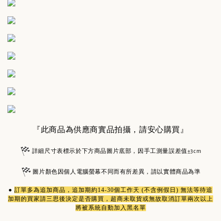
『此商品為供應商實品拍攝，請安心購買』
詳細尺寸表標示於下方商品圖片底部，因手工測量誤差值±3cm
圖片顏色因個人電腦螢幕不同而有所差異，請以實體商品為準
●
訂單多為
追加商品
，追加期約14-30個工作天 (不含例假日) 無法等待追
加期的買家請三思後決定是否購買，超商未取貨或無故取消訂單兩次以上
將被系統自動加入黑名單