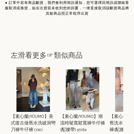
●
訂單中若有商品斷貨，我們會利用簡訊通知，您可選擇回簡訊或聯絡客
服取消或換貨，如在出貨前未收到您的回覆，一律直接取消該斷貨商品將
其餘商品照正常程序出貨
左滑看更多☞類似商品
【素心蘭/YOUMO】美
【素心蘭/YOUMO】潮
【素心蘭/Y
式復古做舊水洗破洞彎
流時髦寬鬆寬褲牛仔褲
舊洗水高級
刀褲牛仔褲 17367
(配腰帶) 95189
褲(配腰帶) Z6