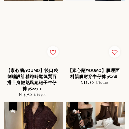
【素心蘭/YOUMO】後口袋
【素心蘭/YOUMO】肌理面
刺繡設計精緻時髦氣質百
料親膚耐穿牛仔褲 95238
搭上身輕熟風絕絕子牛仔
Sale
NT$ 780
Regular
NT$ 940
褲 95227-1
price
price
Sale
NT$ 750
Regular
NT$ 900
price
price
優惠
優惠