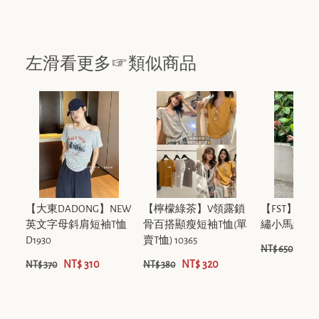
左滑看更多☞類似商品
【大東DADONG】NEW
【檸檬綠茶】V領露鎖
【FST】韓
英文字母斜肩短袖T恤
骨百搭顯瘦短袖T恤(單
繡小馬細肩帶上
D1930
賣T恤) 10365
NT$
NT$ 650
NT$ 310
NT$ 320
NT$ 370
NT$ 380