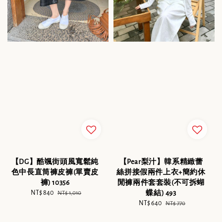
【DG】酷颯街頭風寬鬆純
【Pear梨汁】韓系精緻蕾
色中長直筒褲皮褲(單賣皮
絲拼接假兩件上衣+簡約休
褲) 10356
閒褲兩件套套裝(不可拆蝴
Sale
NT$ 840
Regular
蝶結) 493
NT$ 1,010
price
price
Sale
NT$ 640
Regular
NT$ 770
price
price