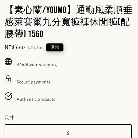
【素心蘭/YOUMO】通勤風柔順垂
感萊賽爾九分寬褲褲休閒褲(配
腰帶) 1560
Sale
NT$ 660
Regular
優惠
NT$ 800
price
price
Worldwide shipping
Secure payments
Authentic products
尺寸
S