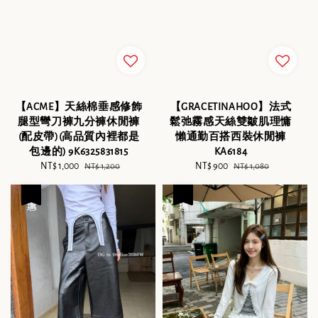
【ACME】天絲棉垂感修飾
【GRACETINAHOO】法式
腿型彎刀褲九分褲休閒褲
鬆弛霧感天絲雙皺肌理慵
(配皮帶)(高品質內裡都是
懶通勤百搭西裝休閒褲
包邊的) 9K6325831815
KA6184
Sale
NT$ 1,000
Regular
Sale
NT$ 900
Regular
NT$ 1,200
NT$ 1,080
price
price
price
price
優惠
優惠