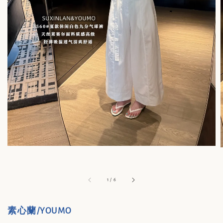
1
/
6
素心蘭/YOUMO