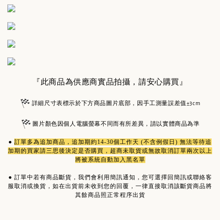
『此商品為供應商實品拍攝，請安心購買』
詳細尺寸表標示於下方商品圖片底部，因手工測量誤差值±3cm
圖片顏色因個人電腦螢幕不同而有所差異，請以實體商品為準
●
訂單多為
追加商品
，追加期約14-30個工作天 (不含例假日) 無法等待追
加期的買家請三思後決定是否購買，超商未取貨或無故取消訂單兩次以上
將被系統自動加入黑名單
●
訂單中若有商品斷貨，我們會利用簡訊通知，您可選擇回簡訊或聯絡客
服取消或換貨，如在出貨前未收到您的回覆，一律直接取消該斷貨商品將
其餘商品照正常程序出貨