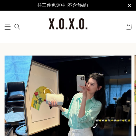
任三件免運中 (不含飾品)