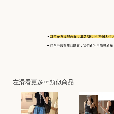
●
訂單多為
追加商品
，追加期約14-30個工
●
訂單中若有商品斷貨，我們會利用簡訊通知
左滑看更多☞類似商品