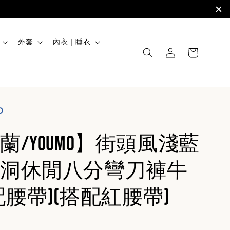
外套
內衣｜睡衣
O
蘭/YOUMO】街頭風淺藍
洞休閒八分彎刀褲牛
配腰帶)(搭配紅腰帶)