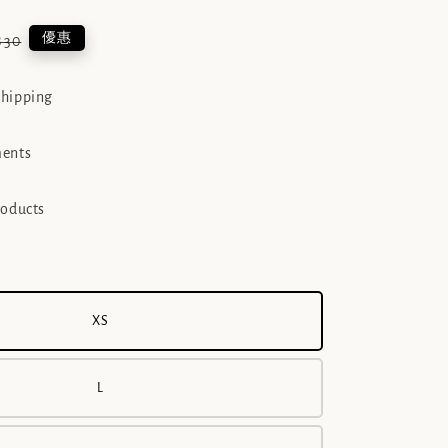
lar
優惠
830
e
shipping
ments
roducts
XS
L