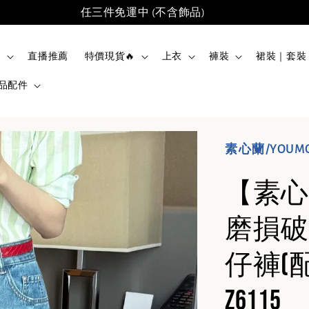
任三件免運中 (不含飾品)
品
直播推薦
特價現貨🔥
上衣
褲裝
裙裝｜套裝
品配件
素心蘭/YOUM
【素心
磨損破
仔褲(
Z6115