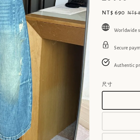
Sale
NT$ 690
Regu
NT$ 
price
pric
Worldwide 
Secure pay
Authentic p
尺寸