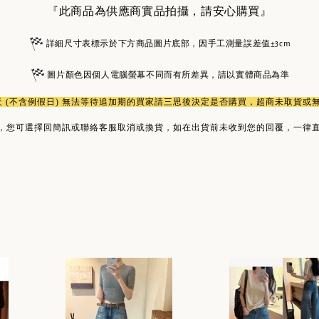
『此商品為供應商實品拍攝，請安心購買』
詳細尺寸表標示於下方商品圖片底部，因手工測量誤差值±3cm
圖片顏色因個人電腦螢幕不同而有所差異，請以實體商品為準
作天 (不含例假日) 無法等待追加期的買家請三思後決定是否購買，超商未取貨
，您可選擇回簡訊或聯絡客服取消或換貨，如在出貨前未收到您的回覆，一律