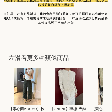
加期的買家請三思後決定是否購買，超商未取貨或無故取消訂單兩次以上
將被系統自動加入黑名單
●
訂單中若有商品斷貨，我們會利用簡訊通知，您可選擇回簡訊或聯絡客
服取消或換貨，如在出貨前未收到您的回覆，一律直接取消該斷貨商品將
其餘商品照正常程序出貨
左滑看更多☞類似商品
【素心蘭/YOUMO】秋
【ONLINE】韓標~天絲
【素心蘭/YO