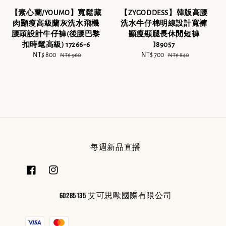
【素心蘭/YOUMO】寬鬆藏
【ZYGODDESS】韓版高腰
肉顯瘦高級蘭灰洗水飛機
洗水牛仔棉明線設計寬褲
腰頭設計牛仔褲(後腰巴黎
顯瘦顯腿長休閒短褲
扣時髦高級) 17266-6
J89057
Sale
NT$ 800
Regular
Sale
NT$ 700
Regular
NT$ 960
NT$ 840
price
price
price
price
每週新品直播
60285135 艾可思歐國際有限公司