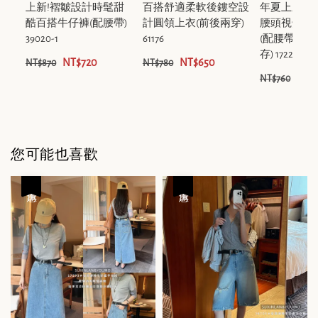
上新!褶皺設計時髦甜
百搭舒適柔軟後鏤空設
年夏上新特
酷百搭牛仔褲(配腰帶)
計圓領上衣(前後兩穿)
腰頭視覺顯
39020-1
61176
(配腰帶)(
存) 17221
NT$720
NT$650
NT$870
NT$780
NT$
NT$760
您可能也喜歡
優惠
優惠