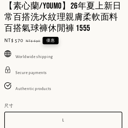
【素心蘭/YOUMO】26年夏上新日
常百搭洗水紋理親膚柔軟面料
百搭氣球褲休閒褲 1555
Sale
NT$ 570
Regular
優惠
NT$ 690
price
price
Worldwide shipping
Secure payments
Authentic products
尺寸
L