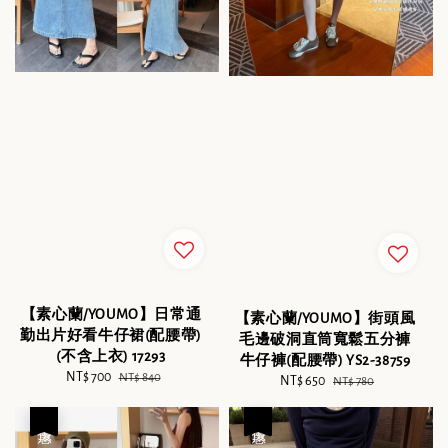
【素心蘭/YOUMO】日常通
【素心蘭/YOUMO】街頭風
勤出片好看牛仔裙(配腰帶)
毛邊破洞直筒寬鬆五分褲
(不含上衣) 17293
牛仔褲(配腰帶) YS2-38759
Sale
NT$ 700
Regular
NT$ 840
Sale
NT$ 650
Regular
NT$ 780
price
price
price
price
優惠
優惠