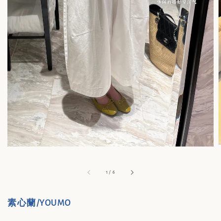
1
/
6
素心蘭/YOUMO