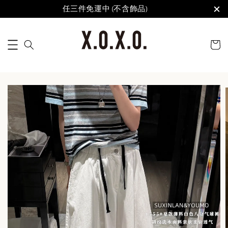
任三件免運中 (不含飾品)