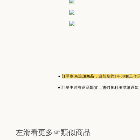
●
訂單多為
追加商品
，追加期約14-30個工
●
訂單中若有商品斷貨，我們會利用簡訊通知
左滑看更多☞類似商品