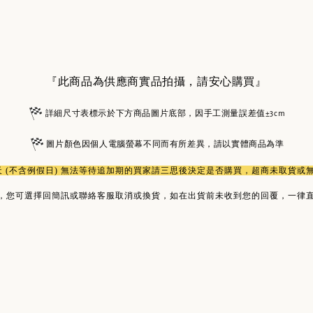
『此商品為供應商實品拍攝，請安心購買』
詳細尺寸表標示於下方商品圖片底部，因手工測量誤差值±3cm
圖片顏色因個人電腦螢幕不同而有所差異，請以實體商品為準
作天 (不含例假日) 無法等待追加期的買家請三思後決定是否購買，超商未取貨
，您可選擇回簡訊或聯絡客服取消或換貨，如在出貨前未收到您的回覆，一律