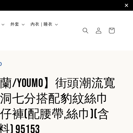
外套
內衣｜睡衣
O
蘭/YOUMO】街頭潮流寬
洞七分搭配豹紋絲巾
仔褲(配腰帶,絲巾)(含
) 95153