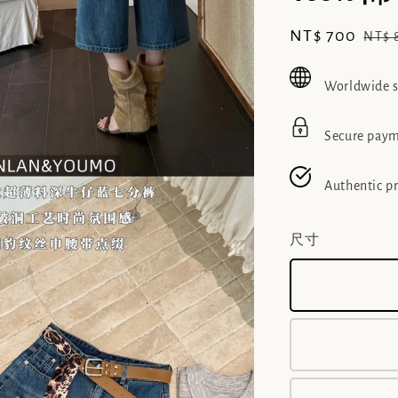
Sale
NT$ 700
Reg
NT$ 
price
pric
Worldwide 
Secure pay
Authentic p
尺寸