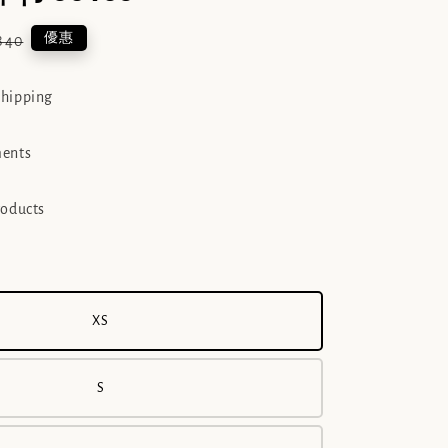
ular
優惠
840
e
shipping
ments
roducts
XS
S