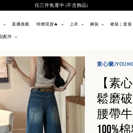
任三件免運中 (不含飾品)
品
直播推薦
特價現貨🔥
上衣
褲裝
裙裝｜套裝
品配件
素心蘭/YOUM
【素心
鬆磨破
腰帶牛
100%棉料