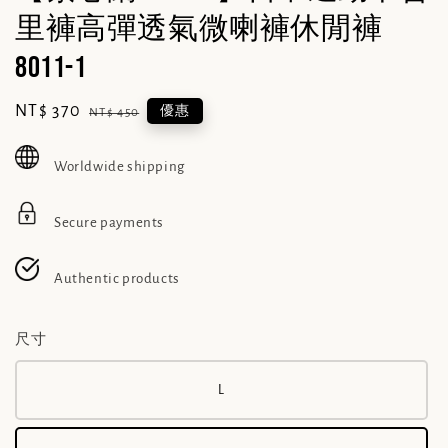
里褲高彈透氣微喇褲休閒褲
8011-1
Sale
NT$ 370
Regular
優惠
NT$ 450
price
price
Worldwide shipping
Secure payments
Authentic products
尺寸
L