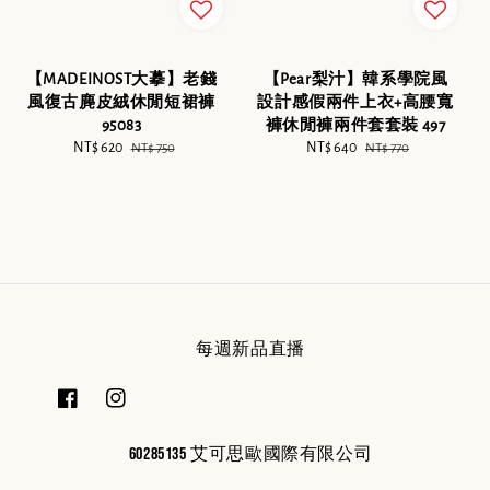
【MADEINOST大摹】老錢
【Pear梨汁】韓系學院風
風復古麂皮絨休閒短裙褲
設計感假兩件上衣+高腰寬
95083
褲休閒褲兩件套套裝 497
Sale
NT$ 620
Regular
Sale
NT$ 640
Regular
NT$ 750
NT$ 770
price
price
price
price
每週新品直播
60285135 艾可思歐國際有限公司