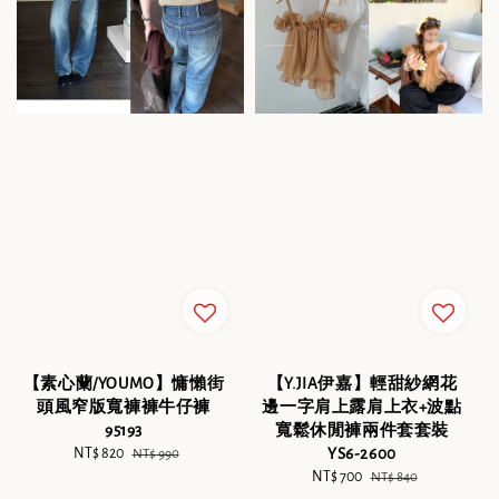
【素心蘭/YOUMO】慵懶街
【Y.JIA伊嘉】輕甜紗網花
頭風窄版寬褲褲牛仔褲
邊一字肩上露肩上衣+波點
95193
寬鬆休閒褲兩件套套裝
Sale
NT$ 820
Regular
YS6-2600
NT$ 990
price
price
Sale
NT$ 700
Regular
NT$ 840