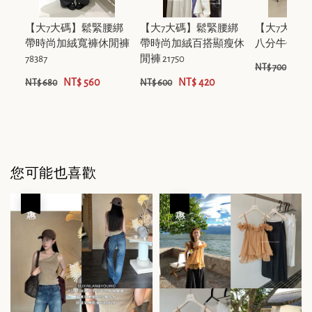
【大7大碼】鬆緊腰綁
【大7大碼】鬆緊腰綁
【大7大碼
帶時尚加絨寬褲休閒褲
帶時尚加絨百搭顯瘦休
八分牛仔褲 K
78387
閒褲 21750
NT$
NT$ 700
NT$ 560
NT$ 420
NT$ 680
NT$ 600
您可能也喜歡
優惠
優惠