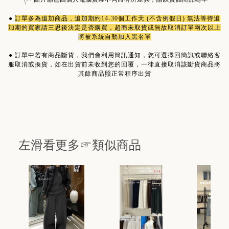
●
訂單多為
追加商品
，追加期約14-30個工作天 (不含例假日) 無法等待追
加期的買家請三思後決定是否購買，超商未取貨或無故取消訂單兩次以上
將被系統自動加入黑名單
●
訂單中若有商品斷貨，我們會利用簡訊通知，您可選擇回簡訊或聯絡客
服取消或換貨，如在出貨前未收到您的回覆，一律直接取消該斷貨商品將
其餘商品照正常程序出貨
左滑看更多☞類似商品