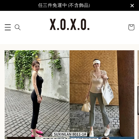
任三件免運中 (不含飾品)