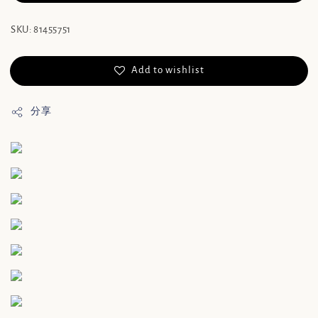
SKU: 81455751
Add to wishlist
分享