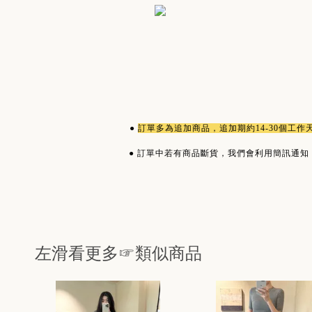
●
訂單多為
追加商品
，追加期約14-30個工
●
訂單中若有商品斷貨，我們會利用簡訊通知
左滑看更多☞類似商品