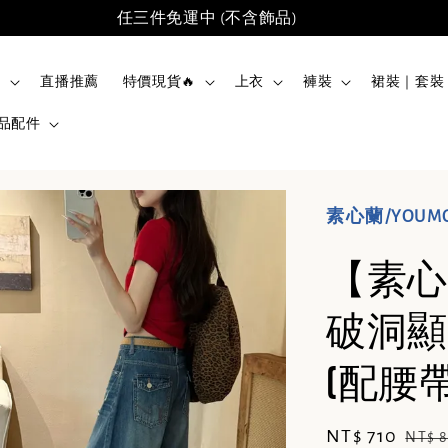
任三件免運中 (不含飾品)
品
直播推薦
特價現貨🔥
上衣
褲裝
裙裝｜套裝
品配件
素心蘭/YOUM
【素心
破洞顯
(配腰帶)
Sale
NT$ 710
Regu
NT$ 