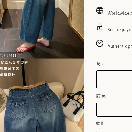
price
pric
Worldwide 
Secure pay
Authentic p
尺寸
顏色
數量