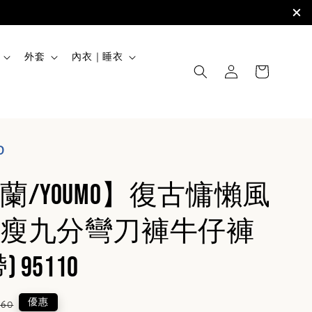
外套
內衣｜睡衣
O
蘭/YOUMO】復古慵懶風
瘦九分彎刀褲牛仔褲
 95110
lar
優惠
860