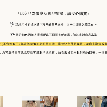
『此商品為供應商實品拍攝，請安心購買』
詳細尺寸表標示於下方商品圖片底部，因手工測量誤差值±3cm
圖片顏色因個人電腦螢幕不同而有所差異，請以實體商品為準
作天 (不含例假日) 無法等待追加期的買家請三思後決定是否購買，超商未取貨
，您可選擇回簡訊或聯絡客服取消或換貨，如在出貨前未收到您的回覆，一律