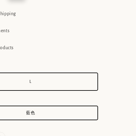
e
shipping
ments
roducts
L
藍色