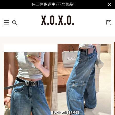
任三件免運中 (不含飾品)