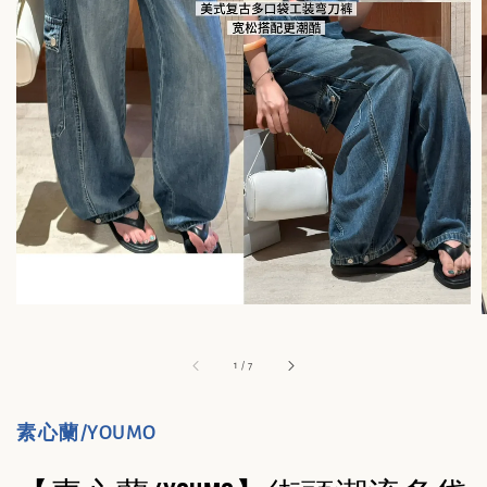
1
/
7
素心蘭/YOUMO