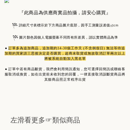
『此商品為供應商實品拍攝，請安心購買』
詳細尺寸表標示於下方商品圖片底部，因手工測量誤差值±3cm
圖片顏色因個人電腦螢幕不同而有所差異，請以實體商品為準
●
訂單多為
追加商品
，追加期約14-30個工作天 (不含例假日) 無法等待追
加期的買家請三思後決定是否購買，超商未取貨或無故取消訂單兩次以上
將被系統自動加入黑名單
●
訂單中若有商品斷貨，我們會利用簡訊通知，您可選擇回簡訊或聯絡客
服取消或換貨，如在出貨前未收到您的回覆，一律直接取消該斷貨商品將
其餘商品照正常程序出貨
左滑看更多☞類似商品