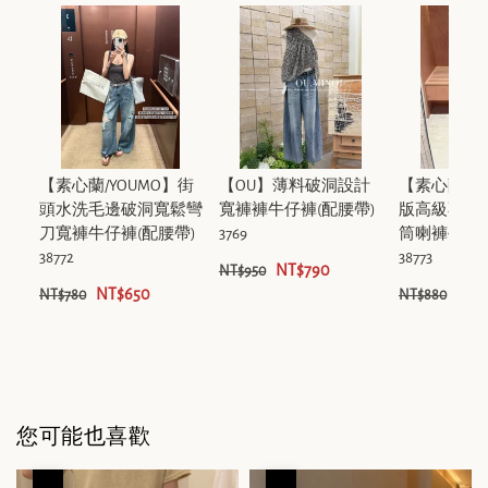
【素心蘭/YOUMO】街
【OU】薄料破洞設計
【素心蘭/Y
頭水洗毛邊破洞寬鬆彎
寬褲褲牛仔褲(配腰帶)
版高級不貼
刀寬褲牛仔褲(配腰帶)
3769
筒喇褲牛仔褲
38772
38773
NT$790
NT$950
NT$650
NT$
NT$780
NT$880
您可能也喜歡
優惠
優惠