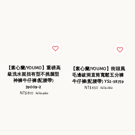
【素心蘭/YOUMO】重磅高
【素心蘭/YOUMO】街頭風
級洗水挺括有型不挑腿型
毛邊破洞直筒寬鬆五分褲
神褲牛仔褲(配腰帶)
牛仔褲(配腰帶) YS2-38759
39009-2
Sale
NT$ 650
Regular
NT$ 780
Sale
NT$ 810
Regular
NT$ 980
price
price
price
price