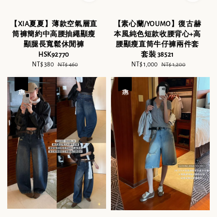
【XIA夏夏】薄款空氣層直
【素心蘭/YOUMO】復古赫
筒褲簡約中高腰抽繩顯瘦
本風純色短款收腰背心+高
顯腿長寬鬆休閒褲
腰顯瘦直筒牛仔褲兩件套
HSK92770
套裝 38521
Sale
NT$ 380
Regular
Sale
NT$ 1,000
Regular
NT$ 460
NT$ 1,200
price
price
price
price
優惠
優惠