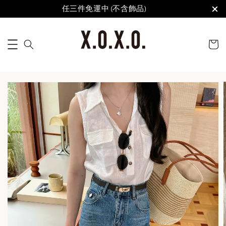
任三件免運中 (不含飾品)