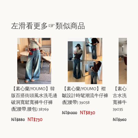
左滑看更多☞類似商品
【素心蘭/YOUMO】韓
【素心蘭/YOUMO】褶
【素心蘭/Y
版百搭街頭風水洗毛邊
皺設計時髦潮流牛仔褲
古水洗高級
破洞寬鬆寬褲牛仔褲
(配腰帶) 39058
寬褲牛仔褲(
(配腰帶,腰包) 38769
39035
NT$830
NT$1000
NT$730
NT$
NT$880
NT$960