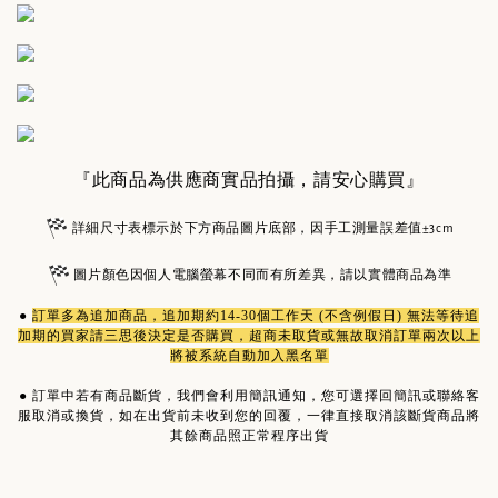
『此商品為供應商實品拍攝，請安心購買』
詳細尺寸表標示於下方商品圖片底部，因手工測量誤差值±3cm
圖片顏色因個人電腦螢幕不同而有所差異，請以實體商品為準
●
訂單多為
追加商品
，追加期約14-30個工作天 (不含例假日) 無法等待追
加期的買家請三思後決定是否購買，超商未取貨或無故取消訂單兩次以上
將被系統自動加入黑名單
●
訂單中若有商品斷貨，我們會利用簡訊通知，您可選擇回簡訊或聯絡客
服取消或換貨，如在出貨前未收到您的回覆，一律直接取消該斷貨商品將
其餘商品照正常程序出貨