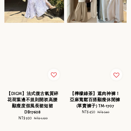
【DIGM】法式復古氣質碎
【檸檬綠茶】遮肉神褲！
花荷葉邊不規則開衩高腰
亞麻寬鬆百搭顯瘦休閒褲
顯瘦度假風長裙短裙
(單賣褲子) TM-1707
DB17608
Sale
NT$ 450
Regular
NT$ 540
Sale
NT$ 930
Regular
price
price
NT$ 1,120
price
price