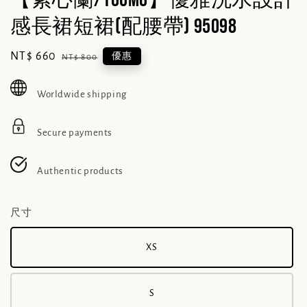
感長裙短裙(配腰帶) 95098
Sale
NT$ 660
Regular
優惠
NT$ 800
price
price
Worldwide shipping
Secure payments
Authentic products
尺寸
XS
S