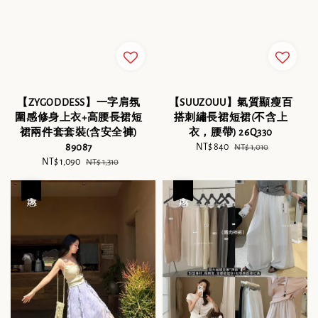
【ZYGODDESS】一字肩氛
【SUUZOUU】氣質顯瘦百
圍感修身上衣+高腰長裙短
搭刺繡長裙短裙(不含上
裙兩件套套裝(含安全褲)
衣，腰帶) 26Q330
89087
Sale
NT$ 840
Regular
NT$ 1,010
Sale
NT$ 1,090
Regular
price
price
NT$ 1,310
price
price
優惠
優惠