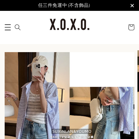
任三件免運中 (不含飾品)