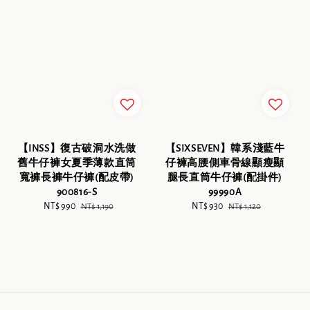
【INSS】復古破洞水洗做
【SIXSEVEN】韓系淺藍牛
舊牛仔褲女夏季薄款直筒
仔褲高腰側車骨線顯瘦顯
寬褲長褲牛仔褲(配皮帶)
腿長直筒牛仔褲(配掛件)
900816-S
99990A
Sale
NT$ 990
Regular
Sale
NT$ 930
Regular
NT$ 1,190
NT$ 1,120
price
price
price
price