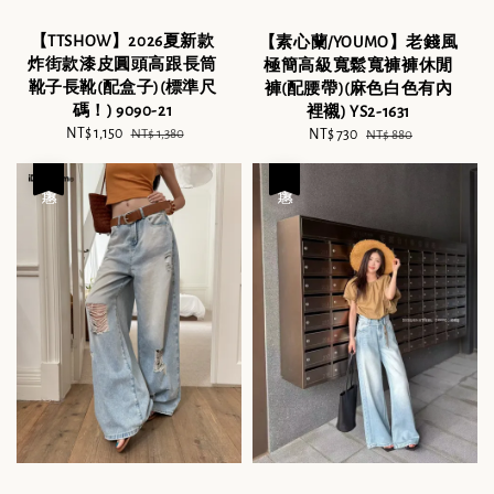
【TTSHOW】2026夏新款
【素心蘭/YOUMO】老錢風
炸街款漆皮圓頭高跟長筒
極簡高級寬鬆寬褲褲休閒
靴子長靴(配盒子)(標準尺
褲(配腰帶)(麻色白色有內
碼！) 9090-21
裡襯) YS2-1631
Sale
NT$ 1,150
Regular
Sale
NT$ 730
Regular
NT$ 1,380
NT$ 880
price
price
price
price
優惠
優惠