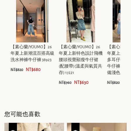
【素心蘭/YOUMO】26
【素心蘭/YOUMO】26
【素心蘭/YO
年夏上新潮流百搭高級
年夏上新特色設計飛機
年夏上新磨
洗水神褲牛仔褲 38923
腰頭視覺顯瘦牛仔裙
多耳仔時尚
(配腰帶)(溫柔與氣質共
牛仔褲(配腰
NT$680
NT$820
存) 17221
備淺色系牛仔褲
NT$630
NT$
NT$760
NT$820
您可能也喜歡
優惠
優惠