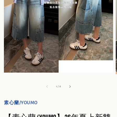
1
/
6
素心蘭/YOUMO