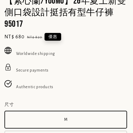
【素心蘭/YOUMO】26年夏上新雙
側口袋設計挺括有型牛仔褲
95017
Sale
NT$ 680
Regular
優惠
NT$ 820
price
price
Worldwide shipping
Secure payments
Authentic products
尺寸
M