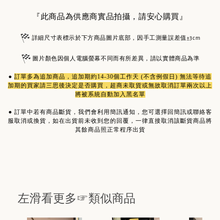
『此商品為供應商實品拍攝，請安心購買』
詳細尺寸表標示於下方商品圖片底部，因手工測量誤差值±3cm
圖片顏色因個人電腦螢幕不同而有所差異，請以實體商品為準
●
訂單多為
追加商品
，追加期約14-30個工作天 (不含例假日) 無法等待追
加期的買家請三思後決定是否購買，超商未取貨或無故取消訂單兩次以上
將被系統自動加入黑名單
●
訂單中若有商品斷貨，我們會利用簡訊通知，您可選擇回簡訊或聯絡客
服取消或換貨，如在出貨前未收到您的回覆，一律直接取消該斷貨商品將
其餘商品照正常程序出貨
左滑看更多☞類似商品