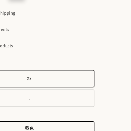
e
shipping
ments
roducts
XS
L
藍色