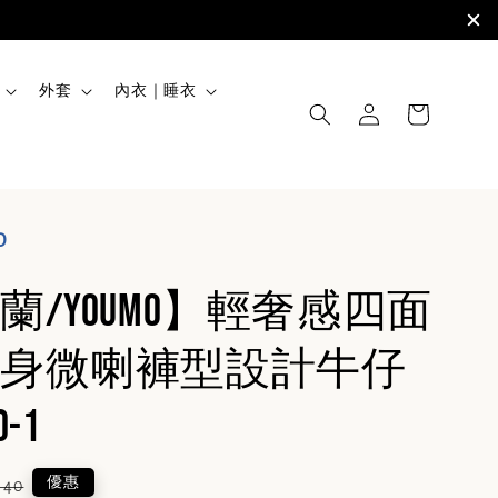
外套
內衣｜睡衣
O
蘭/YOUMO】輕奢感四面
身微喇褲型設計牛仔
0-1
lar
優惠
940