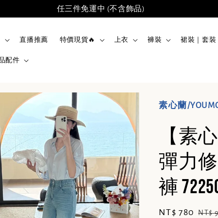
任三件免運中 (不含飾品)
品
直播推薦
特價現貨🔥
上衣
褲裝
裙裝｜套裝
品配件
素心蘭/YOUM
【素心
彈力修
褲 7225
Sale
NT$ 780
Regu
NT$ 