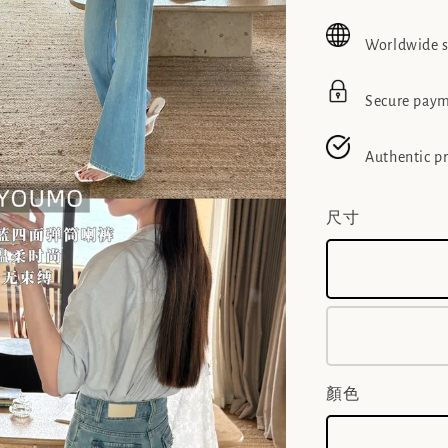
price
pric
Worldwide 
Secure pay
Authentic p
尺寸
顏色