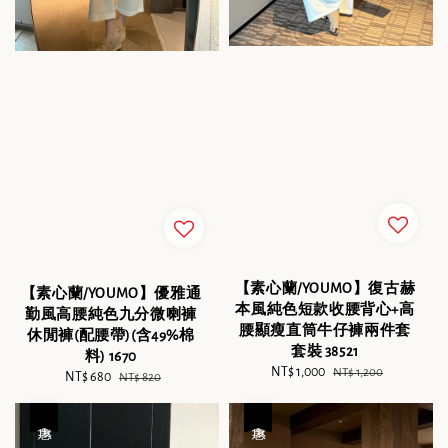
【素心蘭/YOUMO】復古赫
【素心蘭/YOUMO】優雅通
本風純色短款收腰背心+高
勤風高腰純色九分微喇褲
腰顯瘦直筒牛仔褲兩件套
休閒褲(配腰帶)(含49%棉
套裝 38521
料) 1670
Sale
NT$ 1,000
Regular
NT$ 1,200
Sale
NT$ 680
Regular
NT$ 820
price
price
price
price
優惠
優惠