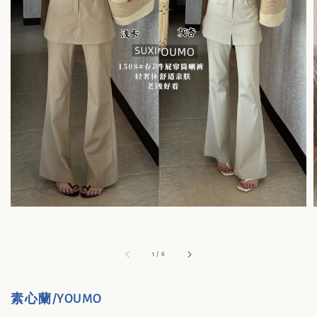
1
/
6
素心蘭/YOUMO