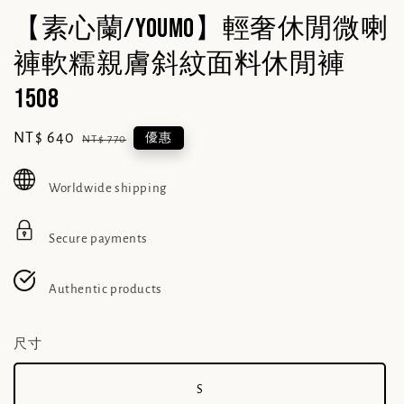
【素心蘭/YOUMO】輕奢休閒微喇
褲軟糯親膚斜紋面料休閒褲
1508
Sale
NT$ 640
Regular
優惠
NT$ 770
price
price
Worldwide shipping
Secure payments
Authentic products
尺寸
S