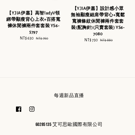
【Y.JIA伊嘉】設計感小眾
【Y.JIA伊嘉】高智ladyV領
無袖顯瘦細肩帶背心+寬鬆
綁帶顯瘦背心上衣+百搭寬
寬褲條紋休閒褲兩件套套
褲休閒褲兩件套套裝 YS6-
裝(配胸針)(只賣套裝) YS6-
5797
7080
Sale
NT$ 630
Regular
NT$ 760
Sale
NT$ 730
Regular
NT$ 880
price
price
price
price
每週新品直播
60285135 艾可思歐國際有限公司