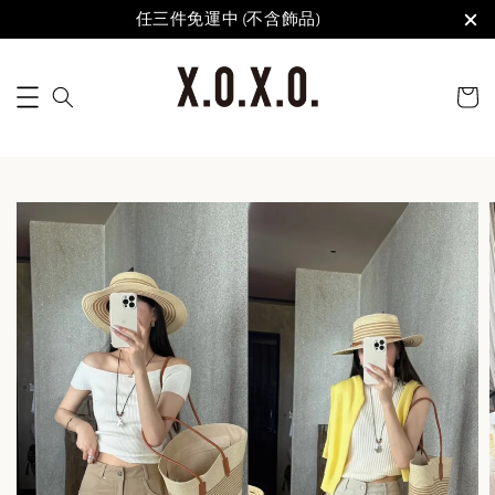
任三件免運中 (不含飾品)