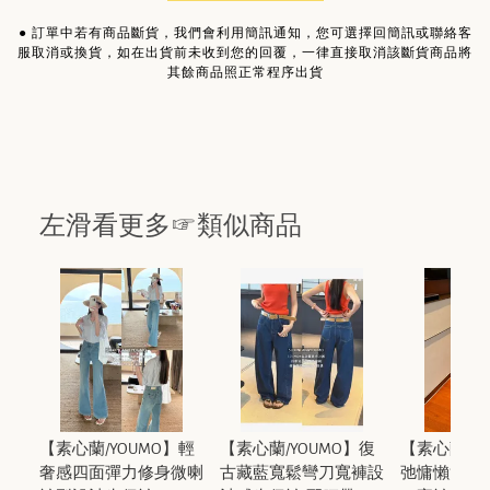
●
訂單中若有商品斷貨，我們會利用簡訊通知，您可選擇回簡訊或聯絡客
服取消或換貨，如在出貨前未收到您的回覆，一律直接取消該斷貨商品將
其餘商品照正常程序出貨
左滑看更多☞類似商品
【素心蘭/YOUMO】輕
【素心蘭/YOUMO】復
【素心蘭/Y
奢感四面彈力修身微喇
古藏藍寬鬆彎刀寬褲設
弛慵懶淺卡