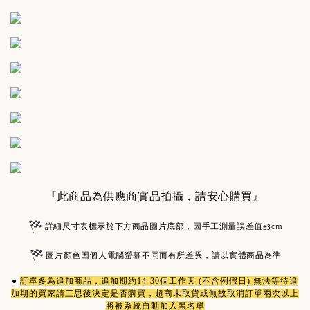
『此商品為供應商實品拍攝，請安心購買』
詳細尺寸表標示於下方商品圖片底部，因手工測量誤差值±3cm
圖片顏色因個人電腦螢幕不同而有所差異，請以實體商品為準
●
訂單多為
追加商品
，追加期約14-30個工作天 (不含例假日) 無法等待追
加期的買家請三思後決定是否購買，超商未取貨或無故取消訂單兩次以上
將被系統自動加入黑名單