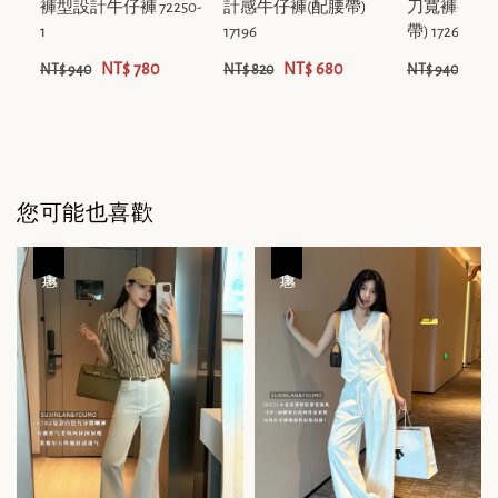
褲型設計牛仔褲 72250-
計感牛仔褲(配腰帶)
刀寬褲褲牛
1
17196
帶) 17268
NT$ 780
NT$ 680
NT$
NT$ 940
NT$ 820
NT$ 940
您可能也喜歡
優惠
優惠