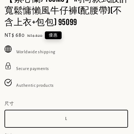
寬鬆慵懶風牛仔褲(配腰帶)(不
含上衣+包包) 95099
Sale
NT$ 680
Regular
優惠
NT$ 820
price
price
Worldwide shipping
Secure payments
Authentic products
尺寸
L