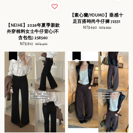
【素心蘭/YOUMO】垂感十
足百搭時尚牛仔褲 72551
【NEIHE】2026年夏季新款
Sale
NT$ 690
Regular
NT$ 830
外穿棉料女士牛仔背心(不
price
price
含包包) 258560
Sale
NT$ 810
Regular
NT$ 970
price
price
優惠
優惠