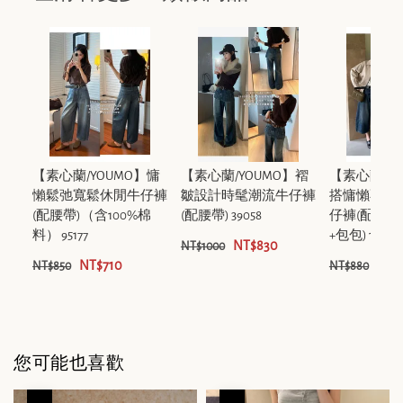
【素心蘭/YOUMO】慵
【素心蘭/YOUMO】褶
【素心蘭/Y
懶鬆弛寬鬆休閒牛仔褲
皺設計時髦潮流牛仔褲
搭慵懶不挑
(配腰帶)（含100%棉
(配腰帶) 39058
仔褲(配腰帶
料） 95177
+包包) 17375
NT$830
NT$1000
NT$710
NT$
NT$850
NT$880
您可能也喜歡
優惠
優惠