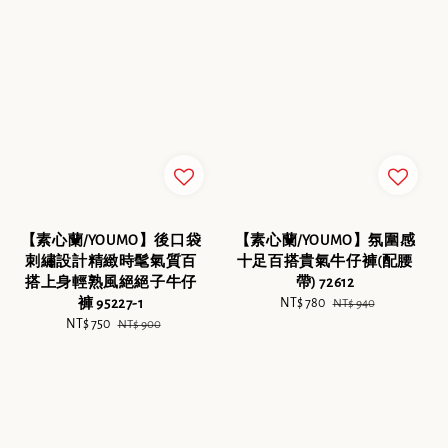
【素心蘭/YOUMO】後口袋
【素心蘭/YOUMO】氛圍感
刺繡設計精緻時髦氣質百
十足百搭貴氣牛仔褲(配腰
搭上身輕熟風絕絕子牛仔
帶) 72612
褲 95227-1
Sale
NT$ 780
Regular
NT$ 940
Sale
NT$ 750
Regular
price
price
NT$ 900
price
price