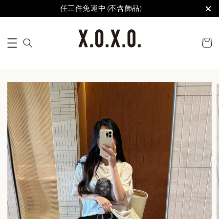
任三件免運中 (不含飾品)