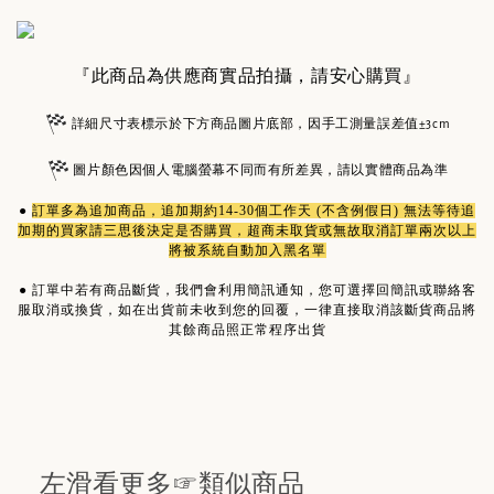
『此商品為供應商實品拍攝，請安心購買』
詳細尺寸表標示於下方商品圖片底部，因手工測量誤差值±3cm
圖片顏色因個人電腦螢幕不同而有所差異，請以實體商品為準
●
訂單多為
追加商品
，追加期約14-30個工作天 (不含例假日) 無法等待追
加期的買家請三思後決定是否購買，超商未取貨或無故取消訂單兩次以上
將被系統自動加入黑名單
●
訂單中若有商品斷貨，我們會利用簡訊通知，您可選擇回簡訊或聯絡客
服取消或換貨，如在出貨前未收到您的回覆，一律直接取消該斷貨商品將
其餘商品照正常程序出貨
左滑看更多☞類似商品