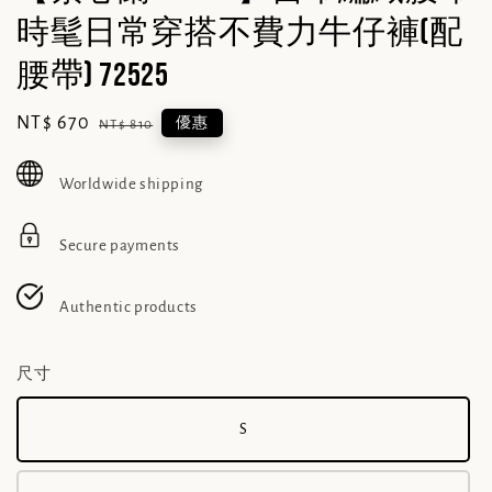
時髦日常穿搭不費力牛仔褲(配
腰帶) 72525
Sale
NT$ 670
Regular
優惠
NT$ 810
price
price
Worldwide shipping
Secure payments
Authentic products
尺寸
S