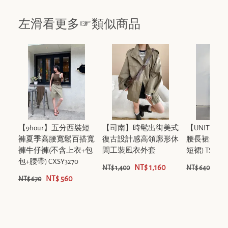
左滑看更多☞類似商品
【9hour】五分西裝短
【司南】時髦出街美式
【UNITY
褲夏季高腰寬鬆百搭寬
復古設計感高領廓形休
腰長裙短裙
褲牛仔褲(不含上衣+包
閒工裝風衣外套
短裙) TSYB25
包+腰帶) CXSY3270
NT$ 1,160
NT$
NT$ 1,400
NT$ 640
NT$ 560
NT$ 670