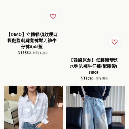
【DIMO】立體貓須紋理口
袋翻蓋刺繡寬褲彎刀褲牛
仔褲8766藍
Sale
NT$ 880
Regular
NT$ 1,060
price
price
【韓國原創】低腰漸變洗
水喇叭褲牛仔褲(配腰帶)
11803
Sale
NT$ 730
Regular
NT$ 880
price
price
優惠
優惠