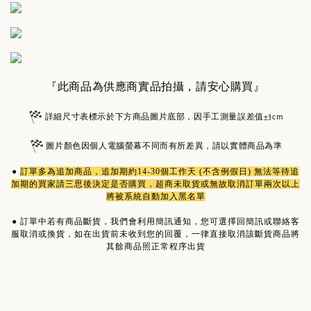
『此商品為供應商實品拍攝，請安心購買』
詳細尺寸表標示於下方商品圖片底部，因手工測量誤差值±3cm
圖片顏色因個人電腦螢幕不同而有所差異，請以實體商品為準
●
訂單多為
追加商品
，追加期約14-30個工作天 (不含例假日) 無法等待追
加期的買家請三思後決定是否購買，超商未取貨或無故取消訂單兩次以上
將被系統自動加入黑名單
●
訂單中若有商品斷貨，我們會利用簡訊通知，您可選擇回簡訊或聯絡客
服取消或換貨，如在出貨前未收到您的回覆，一律直接取消該斷貨商品將
其餘商品照正常程序出貨