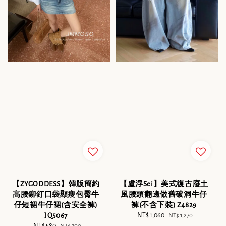
【ZYGODDESS】韓版簡約
【盧浮Sei】美式復古廢土
高腰鉚釘口袋顯瘦包臀牛
風腰頭翻邊做舊破洞牛仔
仔短裙牛仔裙(含安全褲)
褲(不含下裝) Z4829
JQ5067
Sale
NT$ 1,060
Regular
NT$ 1,270