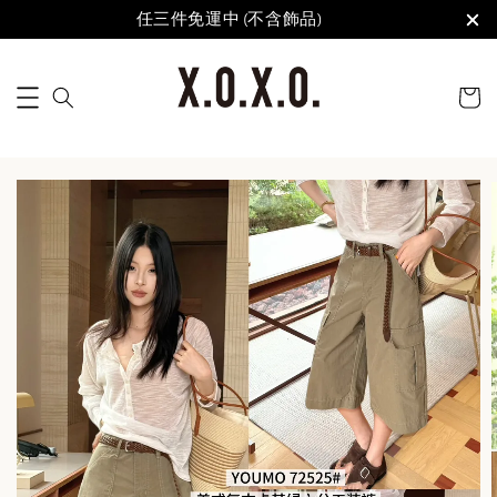
任三件免運中 (不含飾品)