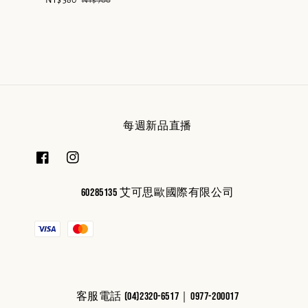
Sale
NT$ 580
Regular
price
price
NT$ 700
price
price
每週新品直播
60285135 艾可思歐國際有限公司
客服電話 (04)2320-6517｜0977-200017