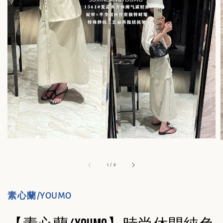
1
/
6
素心蘭/YOUMO