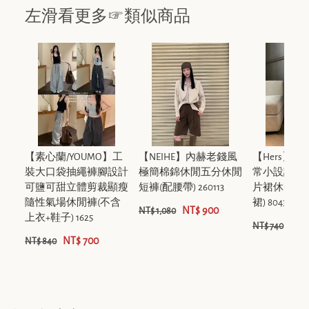
左滑看更多☞類似商品
【素心蘭/YOUMO】工
【NEIHE】內赫老錢風
【Hers】
裝大口袋抽繩褲腳設計
極簡棉錦休閒五分休閒
常小設計感
可鹽可甜立體剪裁顯瘦
短褲(配腰帶) 260113
片裙休閒褲
隨性氣場休閒褲(不含
裙) 80432
NT$ 900
NT$ 1,080
上衣+鞋子) 1625
NT$
NT$ 740
NT$ 700
NT$ 840