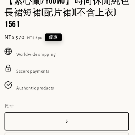
【素心蘭/YOUMO】時尚休閒純色
長裙短裙(配片裙)(不含上衣)
1561
Sale
NT$ 570
Regular
優惠
NT$ 690
price
price
Worldwide shipping
Secure payments
Authentic products
尺寸
S