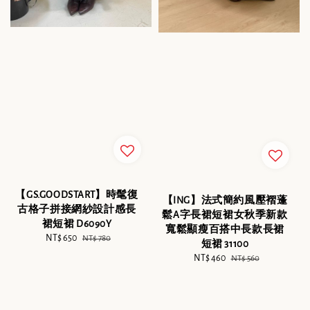
【GS.GOODSTART】時髦復
【ING】法式簡約風壓褶蓬
古格子拼接網紗設計感長
鬆A字長裙短裙女秋季新款
裙短裙 D6090Y
寬鬆顯瘦百搭中長款長裙
Sale
NT$ 650
Regular
NT$ 780
短裙 31100
price
price
Sale
NT$ 460
Regular
NT$ 560
price
price