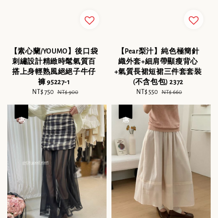
【素心蘭/YOUMO】後口袋
【Pear梨汁】純色極簡針
刺繡設計精緻時髦氣質百
織外套+細肩帶顯瘦背心
搭上身輕熟風絕絕子牛仔
+氣質長裙短裙三件套套裝
褲 95227-1
(不含包包) 2372
Sale
NT$ 750
Regular
Sale
NT$ 550
Regular
NT$ 900
NT$ 660
price
price
price
price
優惠
優惠