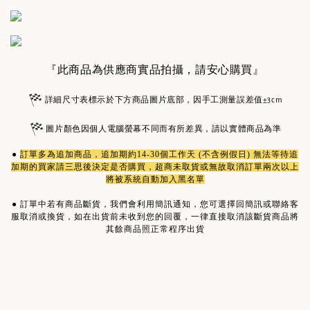
『此商品為供應商實品拍攝，請安心購買』
詳細尺寸表標示於下方商品圖片底部，因手工測量誤差值±3cm
圖片顏色因個人電腦螢幕不同而有所差異，請以實體商品為準
●
訂單多為
追加商品
，追加期約14-30個工作天 (不含例假日) 無法等待追
加期的買家請三思後決定是否購買，超商未取貨或無故取消訂單兩次以上
將被系統自動加入黑名單
●
訂單中若有商品斷貨，我們會利用簡訊通知，您可選擇回簡訊或聯絡客
服取消或換貨，如在出貨前未收到您的回覆，一律直接取消該斷貨商品將
其餘商品照正常程序出貨