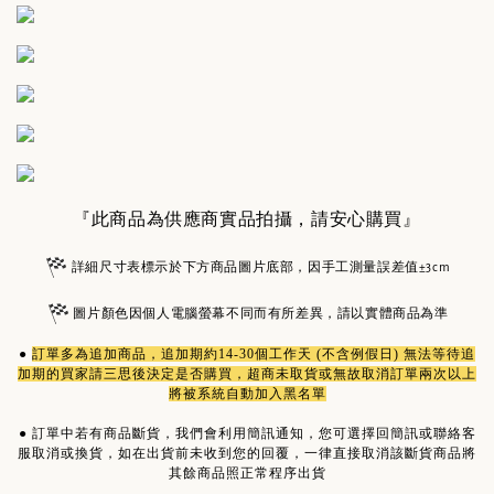
『此商品為供應商實品拍攝，請安心購買』
詳細尺寸表標示於下方商品圖片底部，因手工測量誤差值±3cm
圖片顏色因個人電腦螢幕不同而有所差異，請以實體商品為準
●
訂單多為
追加商品
，追加期約14-30個工作天 (不含例假日) 無法等待追
加期的買家請三思後決定是否購買，超商未取貨或無故取消訂單兩次以上
將被系統自動加入黑名單
●
訂單中若有商品斷貨，我們會利用簡訊通知，您可選擇回簡訊或聯絡客
服取消或換貨，如在出貨前未收到您的回覆，一律直接取消該斷貨商品將
其餘商品照正常程序出貨