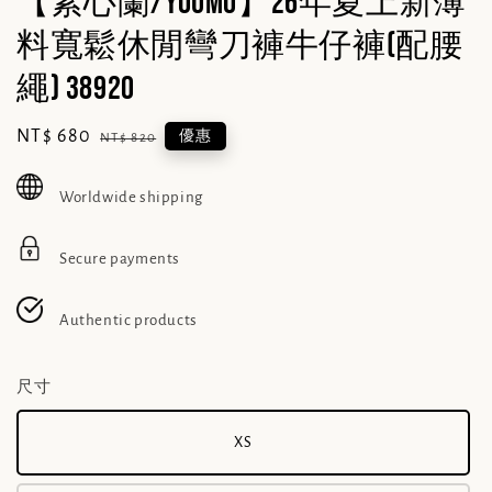
【素心蘭/YOUMO】26年夏上新薄
料寬鬆休閒彎刀褲牛仔褲(配腰
繩) 38920
Sale
NT$ 680
Regular
優惠
NT$ 820
price
price
Worldwide shipping
Secure payments
Authentic products
尺寸
XS