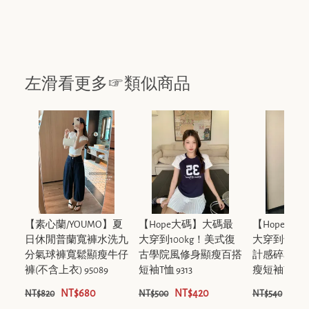
左滑看更多☞類似商品
【素心蘭/YOUMO】夏
【Hope大碼】大碼最
【Hope大
日休閒普蘭寬褲水洗九
大穿到100kg！美式復
大穿到100k
分氣球褲寬鬆顯瘦牛仔
古學院風修身顯瘦百搭
計感碎花假
褲(不含上衣) 95089
短袖T恤 9313
瘦短袖T恤 930
NT$680
NT$420
NT$
NT$820
NT$500
NT$540