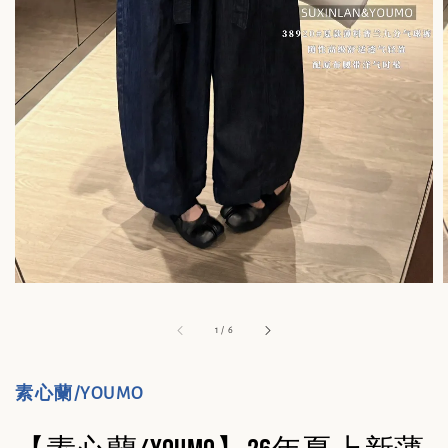
1
/
6
素心蘭/YOUMO