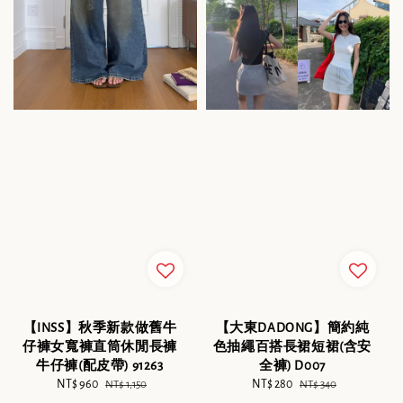
【INSS】秋季新款做舊牛
【大東DADONG】簡約純
仔褲女寬褲直筒休閒長褲
色抽繩百搭長裙短裙(含安
牛仔褲(配皮帶) 91263
全褲) D007
Sale
NT$ 960
Regular
Sale
NT$ 280
Regular
NT$ 1,150
NT$ 340