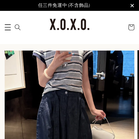
任三件免運中 (不含飾品)