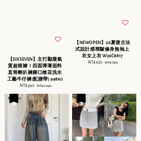
【NEWOPEN】26夏復古法
式設計感褶皺修身無袖上
衣女上衣 W26C8817
【SIXSEVEN】主打顯瘦氣
Sale
NT$ 620
Regular
NT$ 740
質超模褲！四面彈薄面料
price
price
直筒喇叭褲腳口槍花洗水
工藝牛仔褲(配腰帶) 99860
Sale
NT$ 990
Regular
NT$ 1,190
price
price
優惠
優惠