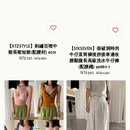
【XTZSTYLE】刺繡百褶中
【SIXSEVEN】假破洞時尚
裙長裙短裙(配腰封) 6031
牛仔直筒褲後拼接車邊收
Sale
NT$ 730
Regular
NT$ 880
腰顯腿長高級洗水牛仔褲
price
price
(配腰繩) 99880-1
Sale
NT$ 990
Regular
NT$ 1,190
price
price
優惠
優惠