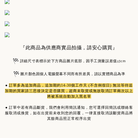
『此商品為供應商實品拍攝，請安心購買』
詳細尺寸表標示於下方商品圖片底部，因手工測量誤差值±3cm
圖片顏色因個人電腦螢幕不同而有所差異，請以實體商品為準
●
訂單多為
追加商品
，追加期約14-30個工作天 (不含例假日) 無法等待追
加期的買家請三思後決定是否購買，超商未取貨或無故取消訂單兩次以上
將被系統自動加入黑名單
●
訂單中若有商品斷貨，我們會利用簡訊通知，您可選擇回簡訊或聯絡客
服取消或換貨，如在出貨前未收到您的回覆，一律直接取消該斷貨商品將
其餘商品照正常程序出貨