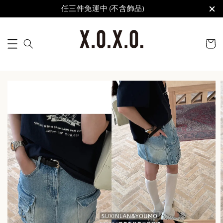
任三件免運中 (不含飾品)