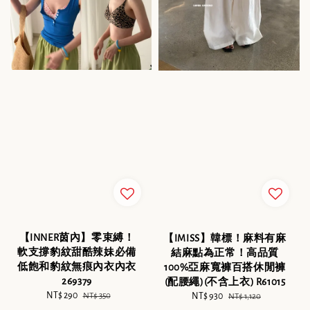
【INNER茵內】零束縛！
【IMISS】韓標！麻料有麻
軟支撐豹紋甜酷辣妹必備
結麻點為正常！高品質
低飽和豹紋無痕內衣內衣
100%亞麻寬褲百搭休閒褲
269379
(配腰繩)(不含上衣) R61015
Sale
NT$ 290
Regular
Sale
NT$ 930
Regular
NT$ 350
NT$ 1,120
price
price