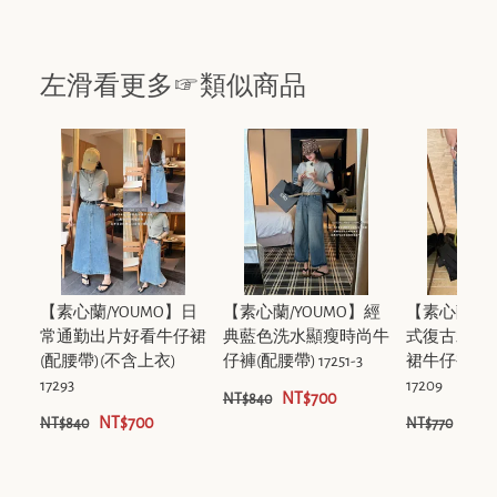
左滑看更多☞類似商品
【素心蘭/YOUMO】日
【素心蘭/YOUMO】經
【素心蘭/Y
常通勤出片好看牛仔裙
典藍色洗水顯瘦時尚牛
式復古水洗
(配腰帶)(不含上衣)
仔褲(配腰帶) 17251-3
裙牛仔裙(配
17293
17209
NT$700
NT$840
NT$700
NT$
NT$840
NT$770