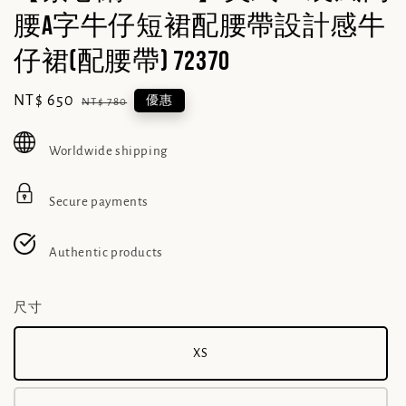
腰A字牛仔短裙配腰帶設計感牛
仔裙(配腰帶) 72370
Sale
NT$ 650
Regular
優惠
NT$ 780
price
price
Worldwide shipping
Secure payments
Authentic products
尺寸
XS