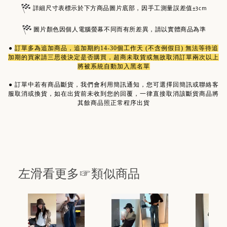
詳細尺寸表標示於下方商品圖片底部，因手工測量誤差值±3cm
圖片顏色因個人電腦螢幕不同而有所差異，請以實體商品為準
●
訂單多為
追加商品
，追加期約14-30個工作天 (不含例假日) 無法等待追
加期的買家請三思後決定是否購買，超商未取貨或無故取消訂單兩次以上
將被系統自動加入黑名單
●
訂單中若有商品斷貨，我們會利用簡訊通知，您可選擇回簡訊或聯絡客
服取消或換貨，如在出貨前未收到您的回覆，一律直接取消該斷貨商品將
其餘商品照正常程序出貨
左滑看更多☞類似商品