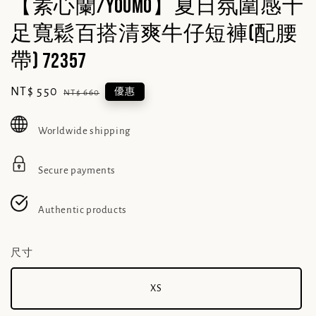
【素心蘭/YOUMO】夏日氛圍感十
足寬鬆百搭清爽牛仔短褲(配腰
帶) 72357
Sale
NT$ 550
Regular
優惠
NT$ 660
price
price
Worldwide shipping
Secure payments
Authentic products
尺寸
XS