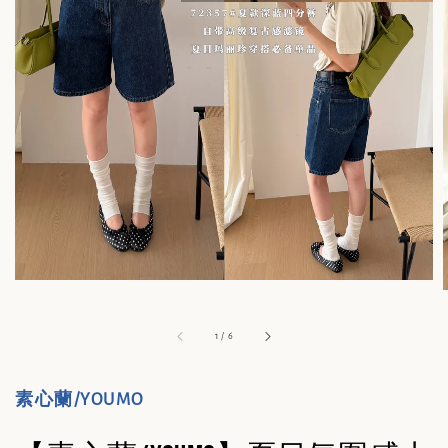
1
/
6
素心蘭/YOUMO