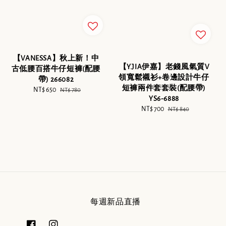
【VANESSA】秋上新！中
【Y.JIA伊嘉】老錢風氣質V
古低腰百搭牛仔短褲(配腰
領寬鬆襯衫+卷邊設計牛仔
帶) 266082
短褲兩件套套裝(配腰帶)
Sale
NT$ 650
Regular
NT$ 780
YS6-6888
price
price
Sale
NT$ 700
Regular
NT$ 840
price
price
每週新品直播