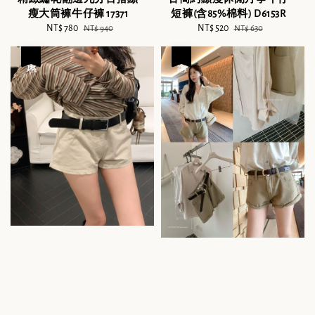
瘦大筒褲牛仔褲 17371
短褲(含85%棉料) D6153R
Sale
NT$ 780
Regular
Sale
NT$ 520
Regular
NT$ 940
NT$ 630
price
price
price
price
優惠
優惠