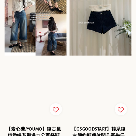
【素心蘭/YOUMO】復古風
【GS.GOODSTART】韓系復
精緻繡花翻邊九分百搭顯
古簡約顯瘦休閒丹寧牛仔