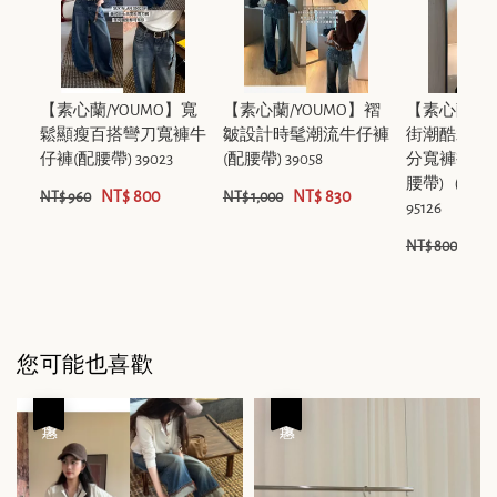
【素心蘭/YOUMO】寬
【素心蘭/YOUMO】褶
【素心蘭/Y
鬆顯瘦百搭彎刀寬褲牛
皺設計時髦潮流牛仔褲
街潮酷水洗
仔褲(配腰帶) 39023
(配腰帶) 39058
分寬褲褲牛
腰帶)（含1
NT$ 800
NT$ 830
NT$ 960
NT$ 1,000
95126
NT$
NT$ 800
您可能也喜歡
優惠
優惠