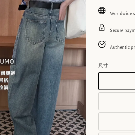
price
pric
Worldwide 
Secure pay
Authentic p
尺寸