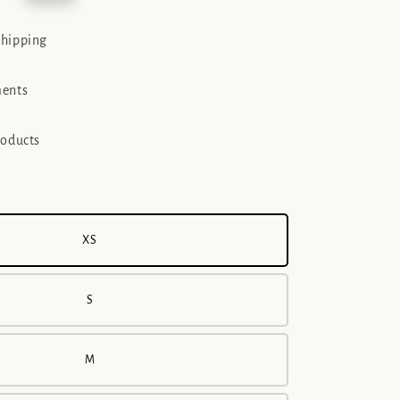
e
shipping
ments
roducts
XS
S
M