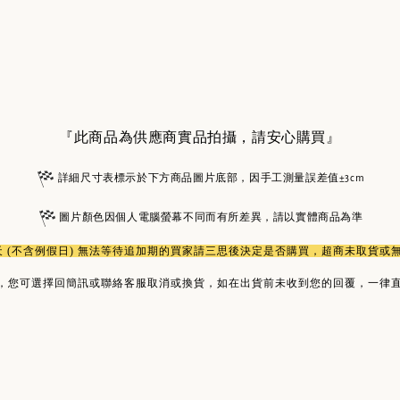
『此商品為供應商實品拍攝，請安心購買』
詳細尺寸表標示於下方商品圖片底部，因手工測量誤差值±3cm
圖片顏色因個人電腦螢幕不同而有所差異，請以實體商品為準
作天 (不含例假日) 無法等待追加期的買家請三思後決定是否購買，超商未取貨
，您可選擇回簡訊或聯絡客服取消或換貨，如在出貨前未收到您的回覆，一律