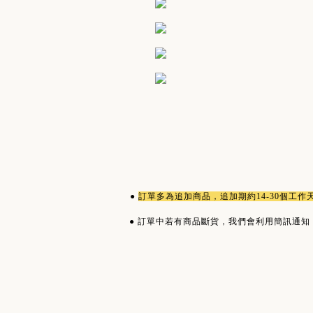
●
訂單多為
追加商品
，追加期約14-30個工
●
訂單中若有商品斷貨，我們會利用簡訊通知