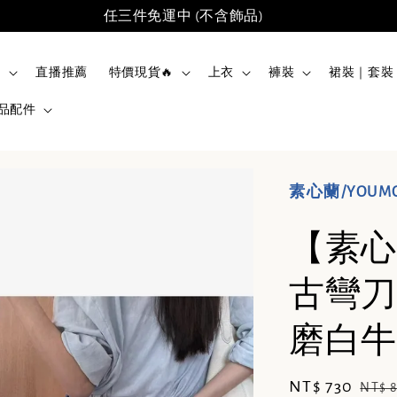
任三件免運中 (不含飾品)
品
直播推薦
特價現貨🔥
上衣
褲裝
裙裝｜套裝
品配件
素心蘭/YOUM
【素心
古彎刀
磨白牛仔
Sale
NT$ 730
Regu
NT$ 