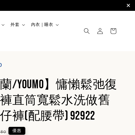
外套
內衣｜睡衣
O
蘭/YOUMO】慵懶鬆弛復
褲直筒寬鬆水洗做舊
褲(配腰帶) 92922
lar
優惠
880